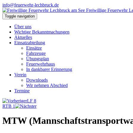
info@feuerwehr-lechbruck.de
Freiwillige Feuerwehr 
Toggle navigation
Über uns
Wichtige Bekanntmachungen
Aktuelles
Einsatzabteilung
Einsätze
Fahrzeuge
Übungsplan
Feuerwehrhaus
In dankbarer Erinnerung
Verein
Downloads
Wir nehmen Abschied
Termine
LF 8
RTB 1
MTW (Mannschaftstransportwa