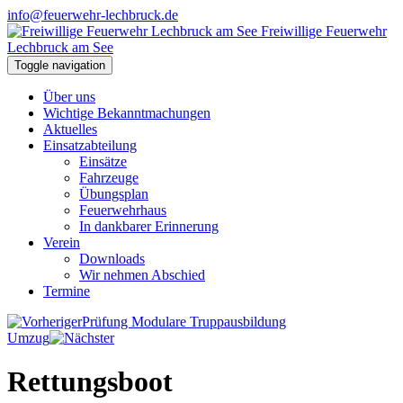
info@feuerwehr-lechbruck.de
Freiwillige Feuerwehr
Lechbruck am See
Toggle navigation
Über uns
Wichtige Bekanntmachungen
Aktuelles
Einsatzabteilung
Einsätze
Fahrzeuge
Übungsplan
Feuerwehrhaus
In dankbarer Erinnerung
Verein
Downloads
Wir nehmen Abschied
Termine
Prüfung Modulare Truppausbildung
Umzug
Rettungsboot